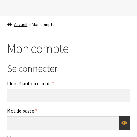
Aller
Aller
à
au
Accueil
Mon compte
la
contenu
navigation
Mon compte
Se connecter
Obligatoire
Identifiant ou e-mail
*
Obligatoire
Mot de passe
*