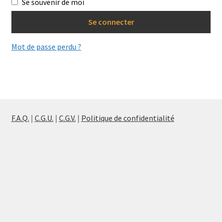
Se souvenir de moi
Se connecter
Mot de passe perdu ?
F.A.Q.
|
C.G.U.
|
C.G.V.
|
Politique de confidentialité