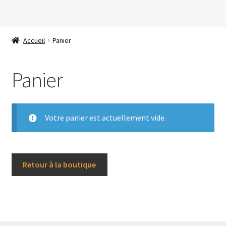
Aller
Aller
à
au
Accueil
Panier
la
contenu
navigation
Panier
Votre panier est actuellement vide.
Retour à la boutique