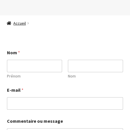
Aller
Aller
à
au
Accueil
la
contenu
navigation
Nom
*
Prénom
Nom
E-mail
*
Commentaire ou message