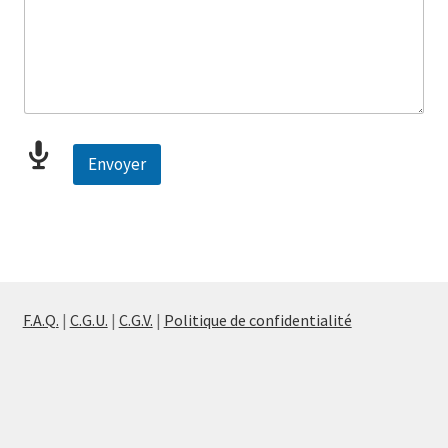
Envoyer
F.A.Q.
|
C.G.U.
|
C.G.V.
|
Politique de confidentialité